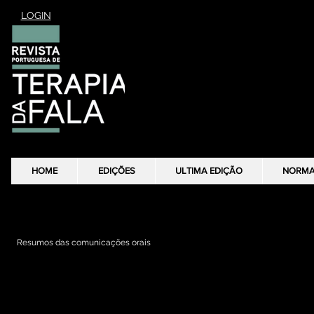
LOGIN
HOME
HOME
EDIÇÕES
EDIÇÕES
ULTIMA EDIÇÃO
ULTIMA EDIÇÃO
NORM
NORM
Resumos da III Conferência " Saúde e Desenvolvimento da crian
Resumos das comunicações orais