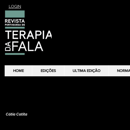
LOGIN
HOME
HOME
EDIÇÕES
EDIÇÕES
ULTIMA EDIÇÃO
ULTIMA EDIÇÃO
NORM
NORM
Revisão crítica
SENTIDOS – Subcapítulo: Perturbações da Fluência
Cátia Catita