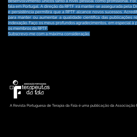
desenvolvimento únicos tanto a nível pessoal como profissional. Fo
fala em Portugal. A direção da RPTF irá manter-se assegurada pela Dra
e persistência permitirá que a RPTF alcance novos sucessos. Acre
para manter ou aumentar a qualidade científica das publicações re
indexação. Faço os meus profundos agradecimentos, em especial à pr
os membros da RPTF.
Subscrevo-me com a máxima consideração.
Copyright © 2021 Associação Portuguesa de Terapeutas da Fala
A Revista Portuguesa de Terapia da Fala é uma publicação da Associação 