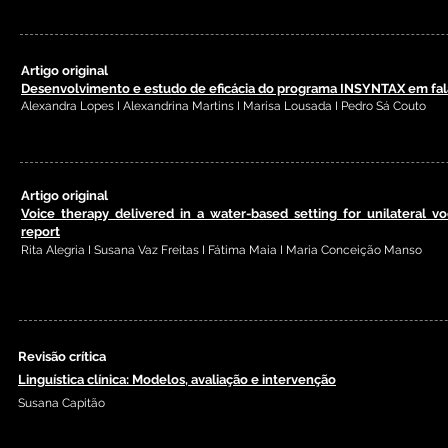
Revista Portuguesa de Terapia da Fala;
Volume 15
; agosto
2023
Artigo original
Desenvolvimento e estudo de eficácia do programa INSYNTAX em fala
Alexandra Lopes I Alexandrina Martins I Marisa Lousada I Pedro Sá Couto
Revista Portuguesa de Terapia da Fala;
Volume 15; agosto
2023
Artigo original
Voice therapy delivered in a water-based setting for unilateral voc
report
Rita Alegria I Susana Vaz Freitas I Fátima Maia I Maria Conceição Manso
Volume 15; agosto
2023
Revista Portuguesa de Terapia da Fala;
Revisão crítica
Linguística clínica: Modelos, avaliação e intervenção
Susana Capitão
Volum
e 15; agosto
2023
Revista Portuguesa de Terapia da Fala;