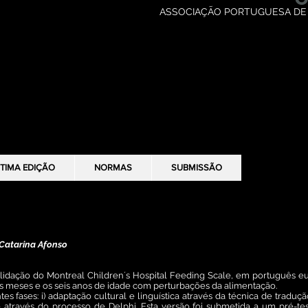
ASSOCIAÇÃO PORTUGUESA DE
TIMA EDIÇÃO
TIMA EDIÇÃO
NORMAS
NORMAS
SUBMISSÃO
SUBMISSÃO
 scale: Tradução e contribuição para a validação
 Catarina Afonso
alidação do Montreal Children´s Hospital Feeding Scale, em português eu
is meses e os seis anos de idade com perturbações da alimentação.
tes fases: i) adaptação cultural e linguística através da técnica de tradu
 através do processo de Delphi. Esta versão foi submetida a um pré-te