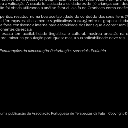
o para a validação. A escala foi aplicada a cuidadores de 30 crianças com d
o foi obtida utilizando a análise fatorial, o alfa de Cronbach como coefic
 peritos, resultou numa boa aceitabilidade do conteúdo dos seus itens (
iferenças estatisticamente significativas (p <0.05) entre os grupos estudad
orte consistência interna para a totalidade dos itens que a constituem (al
ponentes da escala.
scala tem aceitabilidade linguística e cultural, mostrou precisão na d
o preliminar na população portuguesa mas, a sua aplicabilidade deve res
Perturbações da alimentação; Perturbações sensoriais; Pediatria.
1/rptf.2015.03.01
de Terapeutas da Fala
é uma publicação da Associação Portuguesa de Terapeutas da Fala | Copyright