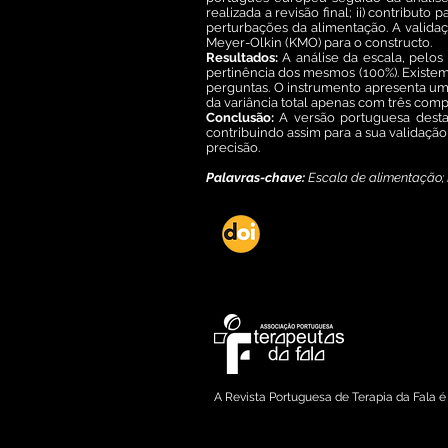
realizada a revisão final; ii) contribut
perturbações da alimentação. A validaçã
Meyer-Olkin (KMO) para o constructo.
Resultados:
A análise da escala, pelos
pertinência dos mesmos (100%). Existem d
perguntas. O instrumento apresenta uma f
da variância total apenas com três com
Conclusão:
A versão portuguesa desta e
contribuindo assim para a sua validaçã
precisão.
Palavras-chave:
Escala de alimentação; 
DOI: dx.doi.org/10.2128
Copyright © 2015 Associação Portuguesa 
A Revista Portuguesa de Terapia da Fala 