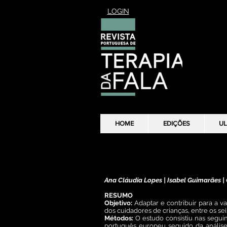
LOGIN
HOME
HOME
EDIÇÕES
EDIÇÕES
UL
UL
Montreal Children´s Hospital Feeding
em português europeu
Ana Cláudia Lopes | Isabel Guimarães |
RESUMO
Objetivo:
Adaptar e contribuir para a v
dos cuidadores de crianças, entre os se
Métodos:
O estudo consistiu nas seguin
português europeu seguido da análise