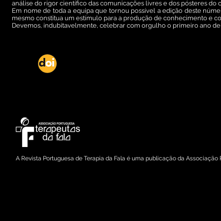
análise do rigor científico das comunicações livres e dos pósteres d
Em nome de toda a equipa que tornou possível a edição deste número
mesmo constitua um estímulo para a produção de conhecimento e con
Devemos, indubitavelmente, celebrar com orgulho o primeiro ano de 
DOI: dx.doi.org/10.21281/rptf.2014.02.01
Copyright © 2015 Associação Portuguesa de Terapeutas da Fala
A Revista Portuguesa de Terapia da Fala é uma publicação da Associação 