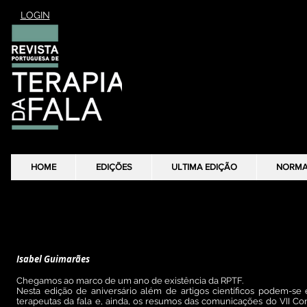
LOGIN
HOME
HOME
EDIÇÕES
EDIÇÕES
ULTIMA EDIÇÃO
ULTIMA EDIÇÃO
NORM
NORM
Editorial
Pelo caminho da ciência ao encontro da prática
I
sabel Guimarães
Chegamos ao marco de um ano de existência da RPTF.
Nesta edição de aniversário além de artigos científicos podem-se 
terapeutas da fala e, ainda, os resumos das comunicações do VII 