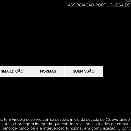
ASSOCIAÇÃO PORTUGUESA DE
TIMA EDIÇÃO
TIMA EDIÇÃO
NORMAS
NORMAS
SUBMISSÃO
SUBMISSÃO
ção: mudanças no presente e prespectivas para o futuro
 tem vindo a desenvolver-se desde o início da década de 70, evoluindo
ra uma abordagem integrada que considera as necessidades de comuni
 pano de fundo para a intervenção funcional em comunicação. O conceit