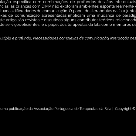
ação específica com combinações de profundos desafios intelectuais 
ências, as crianças com DIMP não exploram ambientes espontaneamente 
ntuadas dificuldades de comunicação. O papel dos terapeutas da fala junt
xas de comunicação apresentadas implicam uma mudança de paradig
ste artigo são revistos e discutidos alguns contributos teóricos relacio
 de serviços eficientes, e o papel dos terapeutas da fala como membros
 múltipla e profunda, Necessidades complexas de comunicação, Interacção pe
1/rptf.2013.00.03
e Terapeutas da Fala
é uma publicação da Associação Portuguesa de Terapeutas da Fala | Copyright