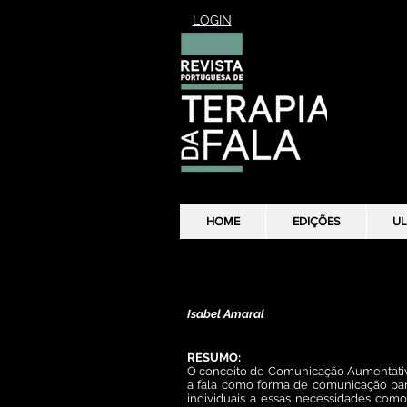
LOGIN
HOME
HOME
EDIÇÕES
EDIÇÕES
UL
UL
Necessidades complexas de comunica
Isabel Amaral
RESUMO:
O conceito de Comunicação Aumentativa
a fala como forma de comunicação pa
individuais a essas necessidades como