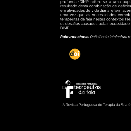
profunda (DIMP refere-se a uma popul
resultado desta combinação de defici
em atividades de vida diária, e tem ace
uma vez que as necessidades comple
terapeutas da fala nestes contextos. Ne
os desafios causados pela necessidade
DIMP.
Palavras-chave:
Deficiência intelectual
DOI: dx.doi.org/10.2128
Copyright © 2013 Associação Portuguesa d
A Revista Portuguesa de Terapia da Fala 