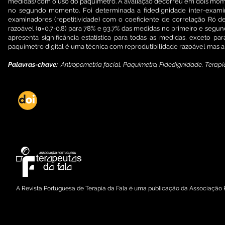
medidas) com o uso do paquímetro. A avaliação decorreu em dois mom
no segundo momento. Foi determinada a fidedignidade inter-examina
examinadores (repetitividade) com o coeficiente de correlação Ró 
razoável (α=0.7-0.8) para 78% e 93.7% das medidas no primeiro e segu
apresenta significância estatística para todas as medidas, exceto par
paquímetro digital é uma técnica com reprodutibilidade razoável mas a 
Palavras-chave:
Antropometria facial, Paquímetro, Fidedignidade, Terapia
DOI: dx.doi.org/10.21281/rptf.2015.04.03
Copyright © 2016 Associação Portuguesa de Terapeutas da Fala
A Revista Portuguesa de Terapia da Fala é uma publicação da Associação 