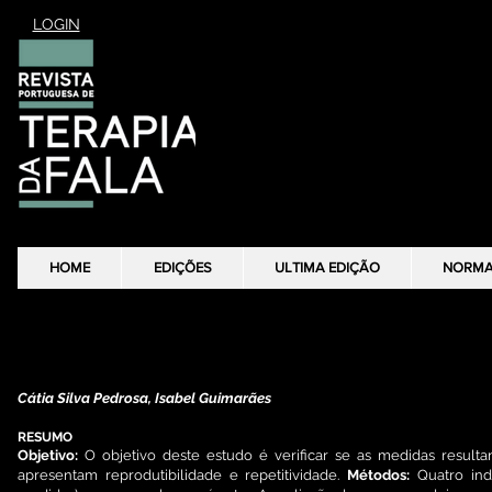
LOGIN
HOME
HOME
EDIÇÕES
EDIÇÕES
ULTIMA EDIÇÃO
ULTIMA EDIÇÃO
NORM
NORM
Contributo para o estudo da fidedignidade do uso do paquímetro 
Cátia Silva Pedrosa, Isabel Guimarães
RESUMO
Objetivo:
O objetivo deste estudo é verificar se as medidas result
apresentam reprodutibilidade e repetitividade.
Métodos:
Quatro ind