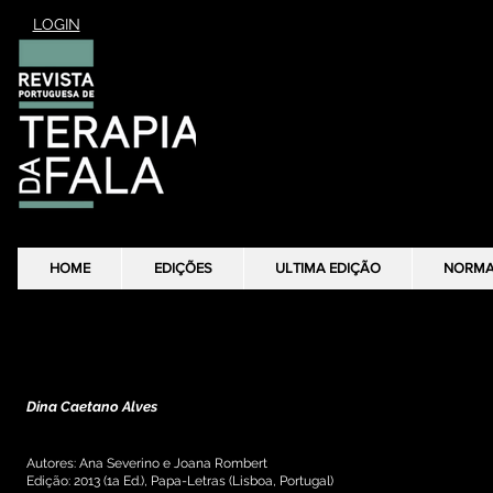
LOGIN
HOME
HOME
EDIÇÕES
EDIÇÕES
ULTIMA EDIÇÃO
ULTIMA EDIÇÃO
NORM
NORM
Revisão crítica
Método DOLF–Desenvolvimento Oral, Linguístico e Fonológico
Dina Caetano Alves
Autores: Ana Severino e Joana Rombert
Edição: 2013 (1a Ed.), Papa-Letras (Lisboa, Portugal)